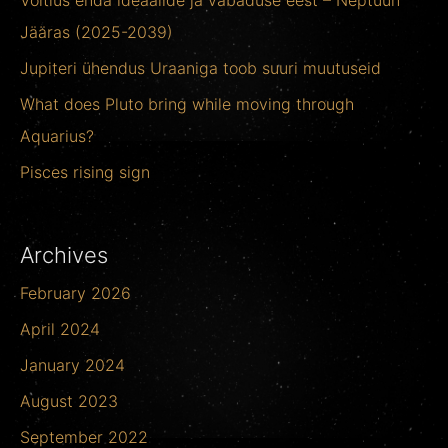
f
Jääras (2025-2039)
o
Jupiteri ühendus Uraaniga toob suuri muutuseid
r
What does Pluto bring while moving through
:
Aquarius?
Pisces rising sign
Archives
February 2026
April 2024
January 2024
August 2023
September 2022