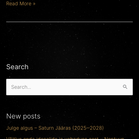
Read More »
Search
S
e
a
New posts
r
Julge algus – Saturn Jääras (2025‒2028)
c
h
Võitlus enda ideaalide ja vabaduse eest – Neptuun