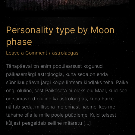
Personality type by Moon
phase
Leave a Comment
/
astrolaegas
Tänapäeval on enim populaarsust kogunud
päikesemärgi astroloogia, kuna seda on enda
sünnikuupäeva järgi kõige lihtsam kindlaks teha. Päike
ongi oluline, sest Päikeseta ei oleks elu Maal, kuid see
on samavõrd oluline ka astroloogias, kuna Päike
näitab seda, millisena me ennast näeme, kes me
tahame olla ja mille poole püüdleme. Kuid teisest
küljest peegeldab selline määratu […]